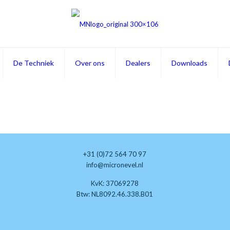
De Techniek
Over ons
Dealers
Downloads
+31 (0)72 564 70 97
info@micronevel.nl
KvK: 37069278
Btw: NL8092.46.338.B01