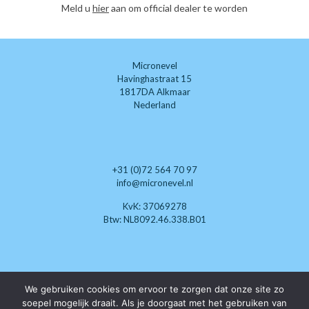
Meld u
hier
aan om official dealer te worden
Micronevel
Havinghastraat 15
1817DA Alkmaar
Nederland
+31 (0)72 564 70 97
info@micronevel.nl
KvK: 37069278
Btw: NL8092.46.338.B01
We gebruiken cookies om ervoor te zorgen dat onze site zo
Wij zoeken nog enthousiaste
soepel mogelijk draait. Als je doorgaat met het gebruiken van
klimaat-techneuten die