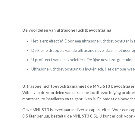
De voordelen van ultrasone luchtbevochtiging
Het is erg effectief. Door een ultrasone luchtbevochtiger i
De kleine druppels van de ultrasone nevel slaan niet neer o
U profiteert van een koeleffect. De fijne nevel zorgt er ni
Ultrasone luchtbevochtiging is hygiënisch. Het osmose-wate
Ultrasone luchtbevochtiging met de MNL-ST3 bevochtiger
Wilt u van de voordelen van ultrasone luchtbevochtiging profit
monteren, te installeren en te gebruiken is. En omdat de bevocht
Onze MNL-ST3 is leverbaar in diverse capaciteiten. Voor een capac
8,5 liter per uur, bestelt u de MNL-ST3 8,5L. U kunt er ook voo