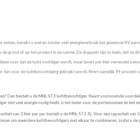
n te zetten, bereikt u snel en zonder veel energieverbruik het gewenste RV perc
p de grond of op het product in de ruimte. De druppels zijn zo klein, dat ze
et alleen voor dat de lucht vochtiger wordt, maar levert per liter verneveld o
r dat voor de luchtbevochtiging gebruikt wordt, filtert namelijk 99 procent v
eren? Dan bestelt u de MNL-ST3 luchtbevochtiger. Naast voornoemde voordelen
iger niet veel energie nodig heeft, is het beter voor de portemonnee én het mi
iteit van 3 liter per uur, bestelt u de MNL-ST3 3L. Voor een capaciteit van 5 
r kiezen om meerdere luchtbevochtigers met elkaar te combineren, zodat u de 