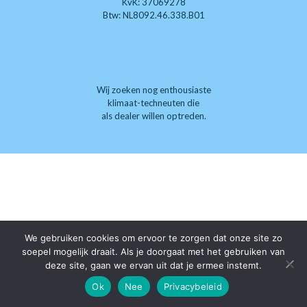
KvK: 37069278
Btw: NL8092.46.338.B01
Wij zoeken nog enthousiaste
klimaat-techneuten die
als dealer willen optreden.
We gebruiken cookies om ervoor te zorgen dat onze site zo
soepel mogelijk draait. Als je doorgaat met het gebruiken van
deze site, gaan we ervan uit dat je ermee instemt.
Ok
Nee
Privacybeleid