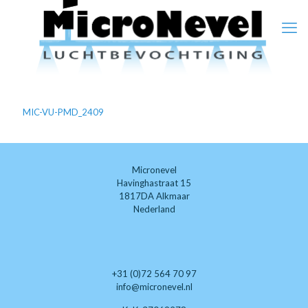
MIC-VU-PMD_2409
Micronevel
Havinghastraat 15
1817DA Alkmaar
Nederland
+31 (0)72 564 70 97
info@micronevel.nl