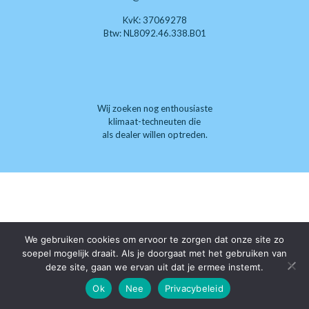
KvK: 37069278
Btw: NL8092.46.338.B01
Wij zoeken nog enthousiaste
klimaat-techneuten die
als dealer willen optreden.
We gebruiken cookies om ervoor te zorgen dat onze site zo
soepel mogelijk draait. Als je doorgaat met het gebruiken van
deze site, gaan we ervan uit dat je ermee instemt.
Ok
Nee
Privacybeleid