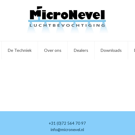
De Techniek
Over ons
Dealers
Downloads
+31 (0)72 564 70 97
info@micronevel.nl