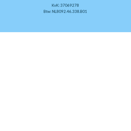
KvK: 37069278
Btw: NL8092.46.338.B01