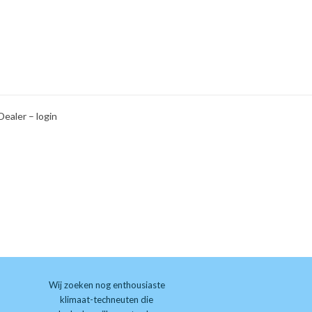
Dealer – login
Wij zoeken nog enthousiaste
klimaat-techneuten die