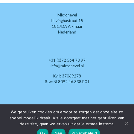
Micronevel
Havinghastraat 15
1817DA Alkmaar
Nederland
+31 (0)72 564 70 97
info@micronevel.nl
KvK: 37069278
Btw: NL8092.46.338.B01
We gebruiken cookies om ervoor te zorgen dat onze site zo
Wij zoeken nog enthousiaste
soepel mogelijk draait. Als je doorgaat met het gebruiken van
klimaat-techneuten die
deze site, gaan we ervan uit dat je ermee instemt.
als dealer willen optreden.
Ok
Nee
Privacybeleid