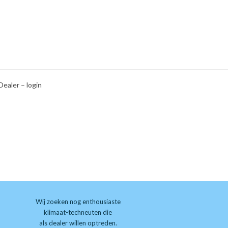
Dealer – login
Wij zoeken nog enthousiaste
klimaat-techneuten die
als dealer willen optreden.