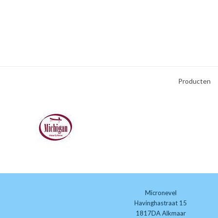
Producten
Micronevel
Havinghastraat 15
1817DA Alkmaar