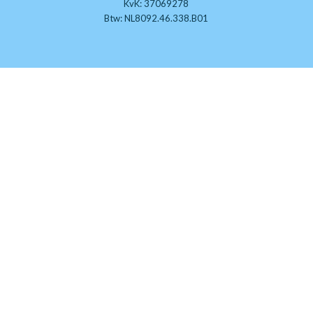
KvK: 37069278
Btw: NL8092.46.338.B01