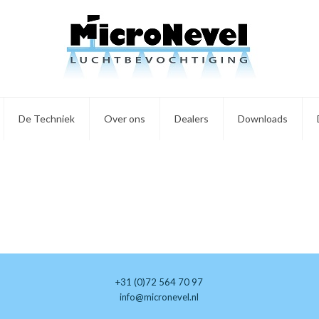
De Techniek
Over ons
Dealers
Downloads
+31 (0)72 564 70 97
info@micronevel.nl