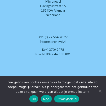
Micronevel
Havinghastraat 15
1817DA Alkmaar
Nederland
+31 (0)72 564 70 97
info@micronevel.nl
KvK: 37069278
Btw: NL8092.46.338.B01
Wij zoeken nog enthousiaste
We gebruiken cookies om ervoor te zorgen dat onze site zo
klimaat-techneuten die
soepel mogelijk draait. Als je doorgaat met het gebruiken van
als dealer willen optreden.
deze site, gaan we ervan uit dat je ermee instemt.
Ok
Nee
Privacybeleid