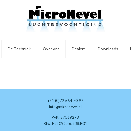
De Techniek
Over ons
Dealers
Downloads
+31 (0)72 564 70 97
info@micronevel.nl
KvK: 37069278
Btw: NL8092.46.338.B01