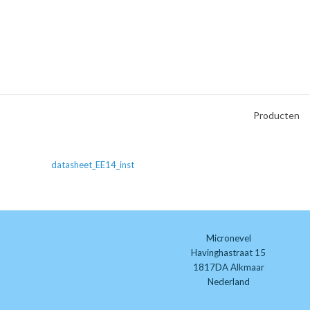
Producten
datasheet_EE14_inst
Micronevel
Havinghastraat 15
1817DA Alkmaar
Nederland