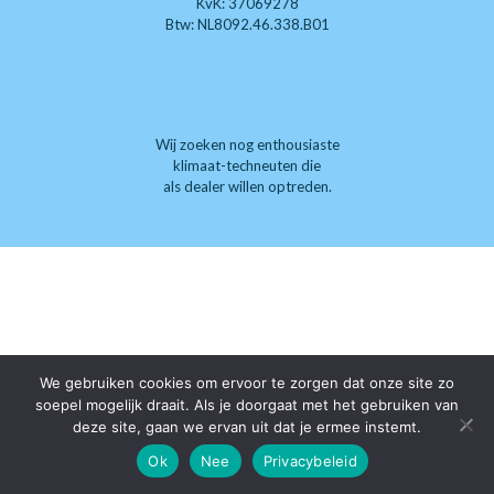
KvK: 37069278
Btw: NL8092.46.338.B01
Wij zoeken nog enthousiaste
klimaat-techneuten die
als dealer willen optreden.
We gebruiken cookies om ervoor te zorgen dat onze site zo
soepel mogelijk draait. Als je doorgaat met het gebruiken van
deze site, gaan we ervan uit dat je ermee instemt.
Ok
Nee
Privacybeleid