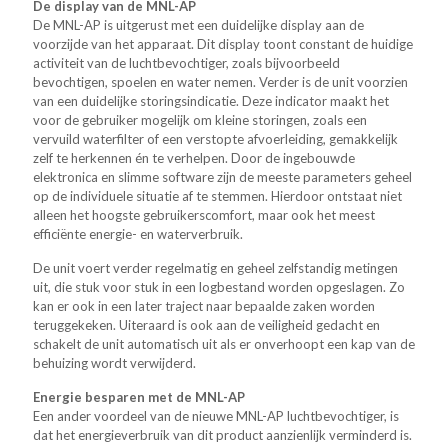
De display van de MNL-AP
De MNL-AP is uitgerust met een duidelijke display aan de
voorzijde van het apparaat. Dit display toont constant de huidige
activiteit van de luchtbevochtiger, zoals bijvoorbeeld
bevochtigen, spoelen en water nemen. Verder is de unit voorzien
van een duidelijke storingsindicatie. Deze indicator maakt het
voor de gebruiker mogelijk om kleine storingen, zoals een
vervuild waterfilter of een verstopte afvoerleiding, gemakkelijk
zelf te herkennen én te verhelpen. Door de ingebouwde
elektronica en slimme software zijn de meeste parameters geheel
op de individuele situatie af te stemmen. Hierdoor ontstaat niet
alleen het hoogste gebruikerscomfort, maar ook het meest
efficiënte energie- en waterverbruik.
De unit voert verder regelmatig en geheel zelfstandig metingen
uit, die stuk voor stuk in een logbestand worden opgeslagen. Zo
kan er ook in een later traject naar bepaalde zaken worden
teruggekeken. Uiteraard is ook aan de veiligheid gedacht en
schakelt de unit automatisch uit als er onverhoopt een kap van de
behuizing wordt verwijderd.
Energie besparen met de MNL-AP
Een ander voordeel van de nieuwe MNL-AP luchtbevochtiger, is
dat het energieverbruik van dit product aanzienlijk verminderd is.