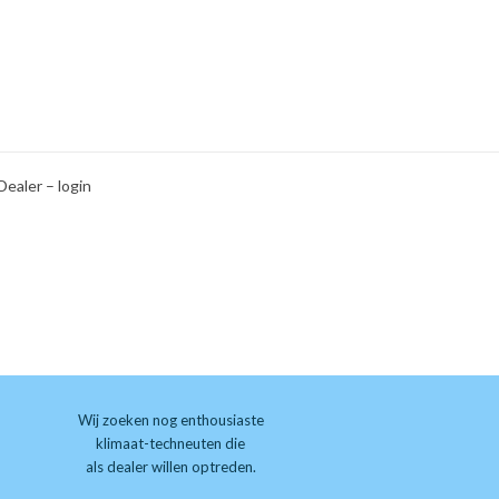
Dealer – login
Wij zoeken nog enthousiaste
klimaat-techneuten die
als dealer willen optreden.