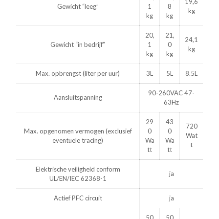
19,6
Gewicht “leeg”
1
8
kg
kg
kg
20,
21,
24,1
Gewicht “in bedrijf”
1
0
kg
kg
kg
Max. opbrengst (liter per uur)
3L
5L
8.5L
90-260VAC 47-
Aansluitspanning
63Hz
29
43
720
Max. opgenomen vermogen (exclusief
0
0
Wat
eventuele tracing)
Wa
Wa
t
tt
tt
Elektrische veiligheid conform
ja
UL/EN/IEC 62368-1
Actief PFC circuit
ja
50
50