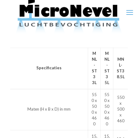
M
M
NL
NL
MN
-
-
L-
Specificaties
ST
ST
ST3
3
3
8.5L
3L
5L
55
55
550
0 x
0 x
x
50
50
Maten (H x B x D) in mm
500
0 x
0 x
x
46
46
460
0
0
15,
15,