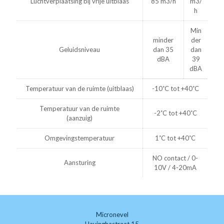
Luchtverplaatsing bij vrije uitblaas
85 m3/h
m3/
h
Min
minder
der
Geluidsniveau
dan 35
dan
dBA
39
dBA
Temperatuur van de ruimte (uitblaas)
-10˚C tot +40˚C
Temperatuur van de ruimte
-2˚C tot +40˚C
(aanzuig)
Omgevingstemperatuur
1˚C tot +40˚C
NO contact / 0-
Aansturing
10V / 4-20mA
Micronevel