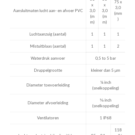
75 x
x
x
3,0
Aansluitmaten lucht aan- en afvoer PVC
3,0
3,0
(mm
(m
(m
)
m)
m)
Luchtaanzuig (aantal)
1
1
1
Mistuitblaas (aantal)
1
1
2
Waterdruk aanvoer
0,5 to 5 bar
Druppelgrootte
kleiner dan 5 μm
¼ inch
Diameter toevoerleiding
(snelkoppeling)
⅜ inch
Diameter afvoerleiding
(snelkoppeling)
Ventilatoren
1 IP68
118