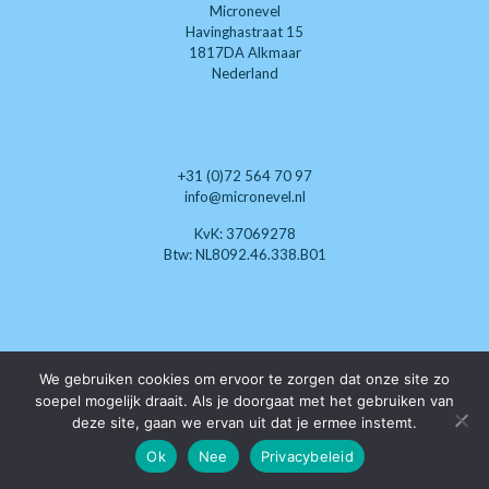
Micronevel
Havinghastraat 15
1817DA Alkmaar
Nederland
+31 (0)72 564 70 97
info@micronevel.nl
KvK: 37069278
Btw: NL8092.46.338.B01
Wij zoeken nog enthousiaste
We gebruiken cookies om ervoor te zorgen dat onze site zo
klimaat-techneuten die
soepel mogelijk draait. Als je doorgaat met het gebruiken van
als dealer willen optreden.
deze site, gaan we ervan uit dat je ermee instemt.
Ok
Nee
Privacybeleid