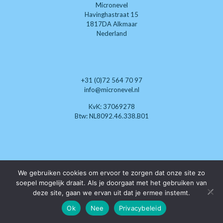
Micronevel
Havinghastraat 15
1817DA Alkmaar
Nederland
+31 (0)72 564 70 97
info@micronevel.nl
KvK: 37069278
Btw: NL8092.46.338.B01
Wij zoeken nog enthousiaste
We gebruiken cookies om ervoor te zorgen dat onze site zo
klimaat-techneuten die
soepel mogelijk draait. Als je doorgaat met het gebruiken van
als dealer willen optreden.
deze site, gaan we ervan uit dat je ermee instemt.
Ok
Nee
Privacybeleid