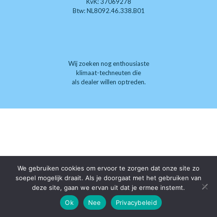
KvK: 37069278
Btw: NL8092.46.338.B01
Wij zoeken nog enthousiaste
klimaat-techneuten die
als dealer willen optreden.
We gebruiken cookies om ervoor te zorgen dat onze site zo
soepel mogelijk draait. Als je doorgaat met het gebruiken van
deze site, gaan we ervan uit dat je ermee instemt.
Ok
Nee
Privacybeleid