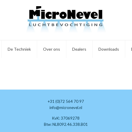
De Techniek
Over ons
Dealers
Downloads
+31 (0)72 564 70 97
info@micronevel.nl
KvK: 37069278
Btw: NL8092.46.338.B01