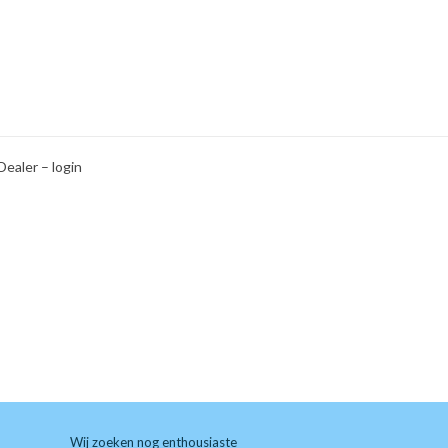
Dealer – login
Wij zoeken nog enthousiaste