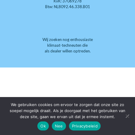
KvK: 37069278
Btw: NL8092.46.338.B01
Wij zoeken nog enthousiaste
klimaat-techneuten die
als dealer willen optreden.
We gebruiken cookies om ervoor te zorgen dat onze site zo
soepel mogelijk draait. Als je doorgaat met het gebruiken van
deze site, gaan we ervan uit dat je ermee instemt.
Ok
Nee
Privacybeleid