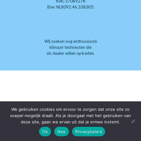
KvK: 37069278
Btw: NL8092.46.338.B01
Wij zoeken nog enthousiaste
klimaat-techneuten die
als dealer willen optreden.
We gebruiken cookies om ervoor te zorgen dat onze site zo
soepel mogelijk draait. Als je doorgaat met het gebruiken van
deze site, gaan we ervan uit dat je ermee instemt.
Ok
Nee
Privacybeleid