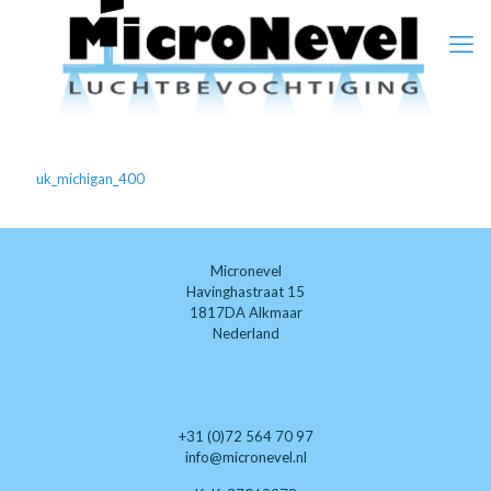
uk_michigan_400
Micronevel
Havinghastraat 15
1817DA Alkmaar
Nederland
+31 (0)72 564 70 97
info@micronevel.nl